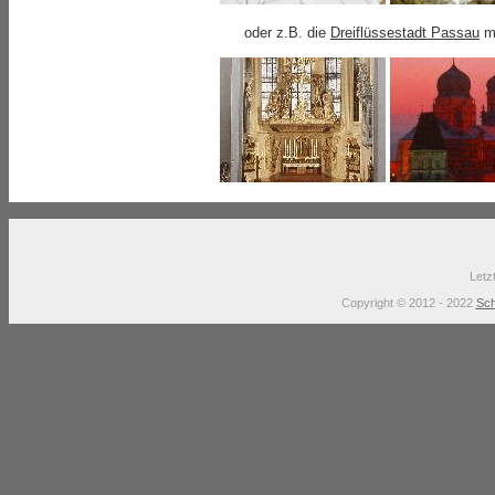
oder z.B. die
Dreiflüssestadt Passau
mi
Letz
Copyright © 2012 - 2022
Sch